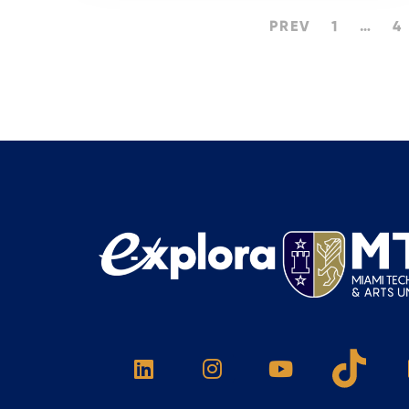
PREV
1
…
4