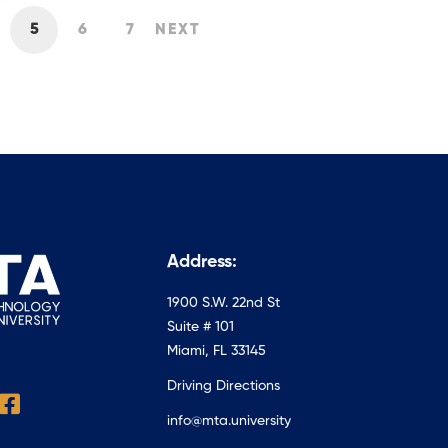
5
6
7
NEXT
Address:
1900 S.W. 22nd St
Suite # 101
Miami, FL 33145
Driving Directions
info@mta.university