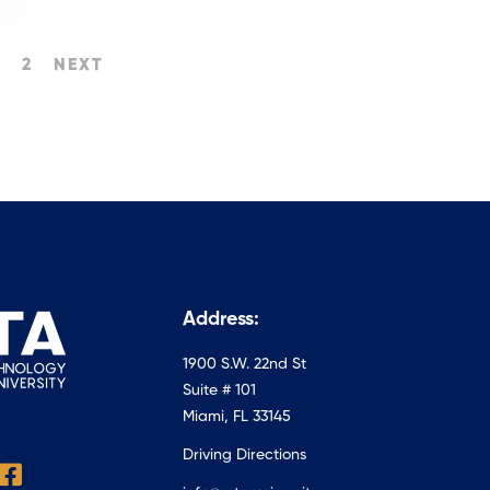
2
NEXT
Address:
1900 S.W. 22nd St
Suite # 101
Miami, FL 33145
Driving Directions